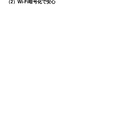
（2）Wi-Fi暗号化で安心
見守りカメラの接続には、WPA2という
暗号化方式を採用しております。悪意の
ある第三者の不正アクセスを防止しま
す。
（3）クラウドサーバーの安全性
見守りカメラの映像は、クラウドサーバ
ーを経由することでお客様のスマートフ
ォンで閲覧が行えます。使用しているク
ラウドサーバーはAmazonでおなじみの
AWSを使用しています。
また、国際的な認証機関であるSGSのも
と、クラウドセキュリティ関係の国際規
格（ISO27001・ISO27017・ISO27018）
を取得している企業がクラウド環境を開
発しておりますので、安心してご使用い
ただけます。